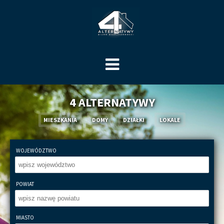
4 ALTERNATYWY
MIESZKANIA
DOMY
DZIAŁKI
LOKALE
WOJEWÓDZTWO
POWIAT
MIASTO