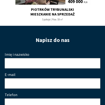
409 000
PLN
PIOTRKÓW TRYBUNALSKI
MIESZKANIE NA SPRZEDAŻ
2
3 pokoje | Pow. 59
m
Napisz do nas
Imię i nazwisko
E-mail
Telefon