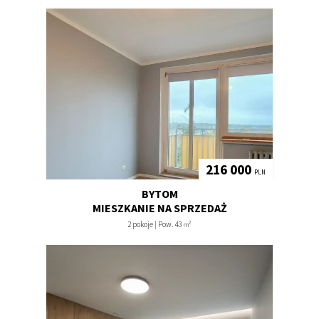
216 000
PLN
BYTOM
MIESZKANIE NA SPRZEDAŻ
2
2 pokoje | Pow. 43
m