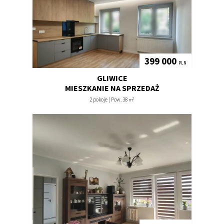
399 000
PLN
GLIWICE
MIESZKANIE NA SPRZEDAŻ
2
2 pokoje | Pow. 38
m