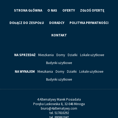
STRONA GŁÓWNA
O NAS
OFERTY
ZGŁOŚ OFERTĘ
DOŁĄCZ DO ZESPOŁU
DORADCY
POLITYKA PRYWATNOŚCI
KONTAKT
NA SPRZEDAŻ
Mieszkania
Domy
Działki
Lokale użytkowe
Budynki użytkowe
NA WYNAJEM
Mieszkania
Domy
Działki
Lokale użytkowe
Budynki użytkowe
4 Alternatywy Marek Posiadała
Poręba Laskowska 8, 32-046 Minoga
biuro@4alternatywy.com
tel. 517810292
tel. 880861847