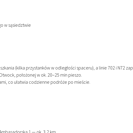
o w sąsiedztwie
kania (kilka przystanków w odległości spaceru), a linie 702 i N72 
 Otwock, położonej w ok. 20–25 min pieszo.
iami, co ułatwia codzienne podróże po mieście.
 Ambasadorska 1 — ok. 3,2 km