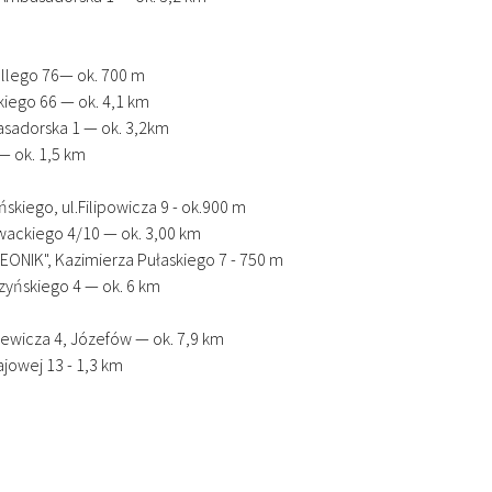
ollego 76— ok. 700 m
kiego 66 — ok. 4,1 km
basadorska 1 — ok. 3,2km
— ok. 1,5 km
skiego, ul.Filipowicza 9 - ok.900 m
łowackiego 4/10 — ok. 3,00 km
EONIK", Kazimierza Pułaskiego 7 - 750 m
szyńskiego 4 — ok. 6 km
iewicza 4, Józefów — ok. 7,9 km
jowej 13 - 1,3 km