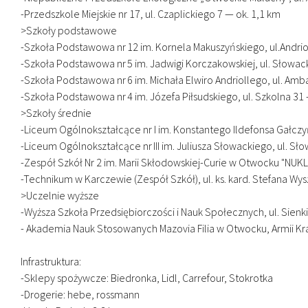
-Przedszkole Miejskie nr 17, ul. Czaplickiego 7 — ok. 1,1 km
>Szkoły podstawowe
-Szkoła Podstawowa nr 12 im. Kornela Makuszyńskiego, ul.Andri
-Szkoła Podstawowa nr 5 im. Jadwigi Korczakowskiej, ul. Słowac
-Szkoła Podstawowa nr 6 im. Michała Elwiro Andriollego, ul. Am
-Szkoła Podstawowa nr 4 im. Józefa Piłsudskiego, ul. Szkolna 31 
>Szkoły średnie
-Liceum Ogólnokształcące nr I im. Konstantego Ildefonsa Gałczyń
-Liceum Ogólnokształcące nr III im. Juliusza Słowackiego, ul. S
-Zespół Szkół Nr 2 im. Marii Skłodowskiej-Curie w Otwocku "NUKL
-Technikum w Karczewie (Zespół Szkół), ul. ks. kard. Stefana Wy
>Uczelnie wyższe
-Wyższa Szkoła Przedsiębiorczości i Nauk Społecznych, ul. Sienk
- Akademia Nauk Stosowanych Mazovia Filia w Otwocku, Armii Kra
Infrastruktura:
-Sklepy spożywcze: Biedronka, Lidl, Carrefour, Stokrotka
-Drogerie: hebe, rossmann