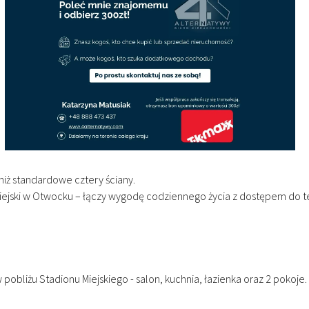
iż standardowe cztery ściany.
 Miejski w Otwocku – łączy wygodę codziennego życia z dostępem do 
bliżu Stadionu Miejskiego - salon, kuchnia, łazienka oraz 2 pokoje.