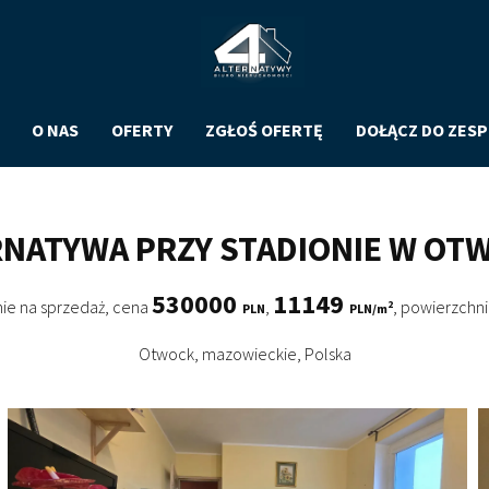
O NAS
OFERTY
ZGŁOŚ OFERTĘ
DOŁĄCZ DO ZES
RNATYWA PRZY STADIONIE W OT
530000
11149
ie na sprzedaż
,
cena
,
,
powierzchn
2
PLN
PLN/m
Otwock, mazowieckie, Polska