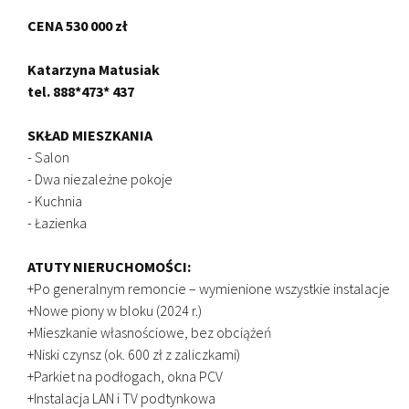
CENA 530 000 zł
Katarzyna Matusiak
tel. 888*473* 437
SKŁAD MIESZKANIA
- Salon
- Dwa niezależne pokoje
- Kuchnia
- Łazienka
ATUTY NIERUCHOMOŚCI:
+Po generalnym remoncie – wymienione wszystkie instalacje
+Nowe piony w bloku (2024 r.)
+Mieszkanie własnościowe, bez obciążeń
+Niski czynsz (ok. 600 zł z zaliczkami)
+Parkiet na podłogach, okna PCV
+Instalacja LAN i TV podtynkowa