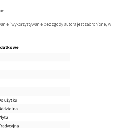
ie.
wanie i wykorzystywanie bez zgody autora jest zabronione, w
odatkowe
4
4
3
3
1
Do użytku
Oddzielna
Płyta
Tradycyjna