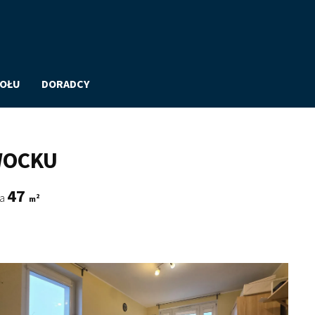
POŁU
DORADCY
WOCKU
47
ia
2
m