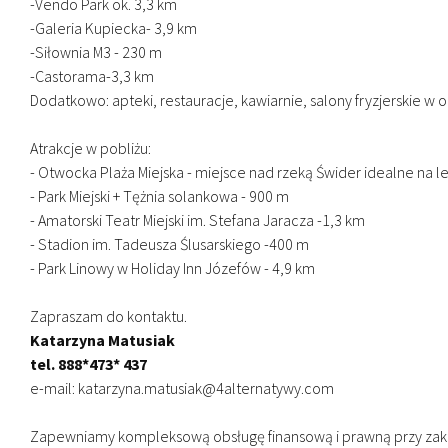
-Vendo Park ok. 3,3 km
-Galeria Kupiecka- 3,9 km
-Siłownia M3 - 230 m
-Castorama-3,3 km
Dodatkowo: apteki, restauracje, kawiarnie, salony fryzjerskie w o
Atrakcje w pobliżu:
- Otwocka Plaża Miejska - miejsce nad rzeką Świder idealne na le
- Park Miejski + Tężnia solankowa - 900 m
- Amatorski Teatr Miejski im. Stefana Jaracza -1,3 km
- Stadion im. Tadeusza Ślusarskiego -400 m
- Park Linowy w Holiday Inn Józefów - 4,9 km
Zapraszam do kontaktu.
Katarzyna Matusiak
tel. 888*473* 437
e-mail: katarzyna.matusiak@4alternatywy.com
Zapewniamy kompleksową obsługę finansową i prawną przy zak