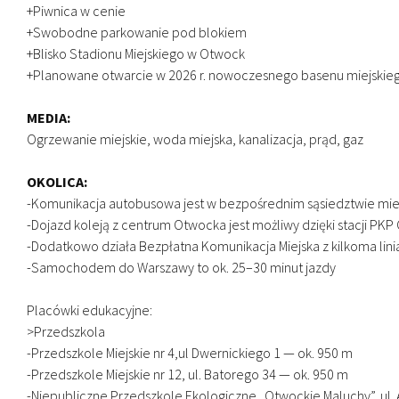
+Piwnica w cenie
+Swobodne parkowanie pod blokiem
+Blisko Stadionu Miejskiego w Otwock
+Planowane otwarcie w 2026 r. nowoczesnego basenu miejskieg
MEDIA:
Ogrzewanie miejskie, woda miejska, kanalizacja, prąd, gaz
OKOLICA:
-Komunikacja autobusowa jest w bezpośrednim sąsiedztwie miesz
-Dojazd koleją z centrum Otwocka jest możliwy dzięki stacji PKP
-Dodatkowo działa Bezpłatna Komunikacja Miejska z kilkoma lin
-Samochodem do Warszawy to ok. 25–30 minut jazdy
Placówki edukacyjne:
>Przedszkola
-Przedszkole Miejskie nr 4,ul Dwernickiego 1 — ok. 950 m
-Przedszkole Miejskie nr 12, ul. Batorego 34 — ok. 950 m
-Niepubliczne Przedszkole Ekologiczne „Otwockie Maluchy”, ul.